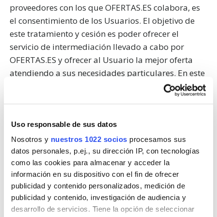
proveedores con los que OFERTAS.ES colabora, es
el consentimiento de los Usuarios. El objetivo de
este tratamiento y cesión es poder ofrecer el
servicio de intermediación llevado a cabo por
OFERTAS.ES y ofrecer al Usuario la mejor oferta
atendiendo a sus necesidades particulares. En este
sentido, OFERTAS.ES trata los datos personales de
los Usuarios con la finalidad de permitir la relación
comercial solicitada por el usuario.
Uso responsable de sus datos
Aceptando la presente Política de Privacidad y
Nosotros y
nuestros 1022 socios
procesamos sus
datos personales, p.ej., su dirección IP, con tecnologías
marcando la casilla correspondiente en el
como las cookies para almacenar y acceder la
formulario, el Usuario presta su consentimiento a
información en su dispositivo con el fin de ofrecer
dicho tratamiento.
publicidad y contenido personalizados, medición de
publicidad y contenido, investigación de audiencia y
OFERTAS.ES se toma muy en serio la protección de
desarrollo de servicios. Tiene la opción de seleccionar