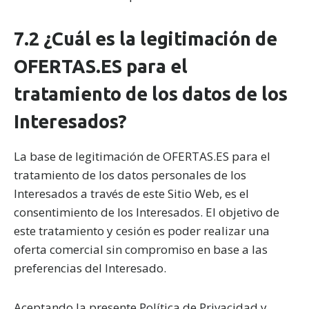
analíticos y para mostrarte publicidad relacionada con tus
preferencias.
Puedes aceptar todas las cookies pulsando
7.2 ¿Cuál es la legitimación de
"Aceptar". Para rechazar las cookies salvo las estrictamente
OFERTAS.ES para el
necesarias, pulsa
"Rechazar".
También puedes seleccionar
algunos tipos de cookies y pulsar "Permitir la selección" para
tratamiento de los datos de los
aceptarlos. Visita nuestra
Política de Cookies
.
Interesados?
La base de legitimación de OFERTAS.ES para el
tratamiento de los datos personales de los
Interesados a través de este Sitio Web, es el
consentimiento de los Interesados. El objetivo de
este tratamiento y cesión es poder realizar una
oferta comercial sin compromiso en base a las
preferencias del Interesado.
Aceptando la presente Política de Privacidad y